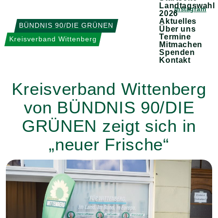
Weiter
Landtagswahl
Instagram
2026
zum
Aktuelles
BÜNDNIS 90/DIE GRÜNEN
Über uns
Inhalt
Termine
Kreisverband Wittenberg
Mitmachen
Spenden
Kontakt
Kreisverband Wittenberg
von BÜNDNIS 90/DIE
GRÜNEN zeigt sich in
„neuer Frische“