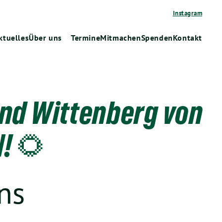
Instagram
ktuelles
Über uns
Termine
Mitmachen
Spenden
Kontakt
nd Wittenberg von
! 🌻
ns