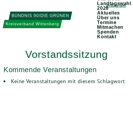
Weiter
Landtagswahl
Instagram
2026
zum
Aktuelles
BÜNDNIS 90/DIE GRÜNEN
Über uns
Inhalt
Termine
Kreisverband Wittenberg
Mitmachen
Spenden
Kontakt
Vorstandssitzung
Kommende Veranstaltungen
Keine Veranstaltungen mit diesem Schlagwort