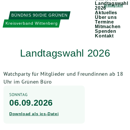
Weiter
Landtagswahl
Instagram
2026
zum
Aktuelles
BÜNDNIS 90/DIE GRÜNEN
Über uns
Inhalt
Termine
Kreisverband Wittenberg
Mitmachen
Spenden
Kontakt
Landtagswahl 2026
Watchparty für Mitglieder und Freundinnen ab 18
Uhr im Grünen Büro
SONNTAG
06.09.2026
Download als ics-Datei