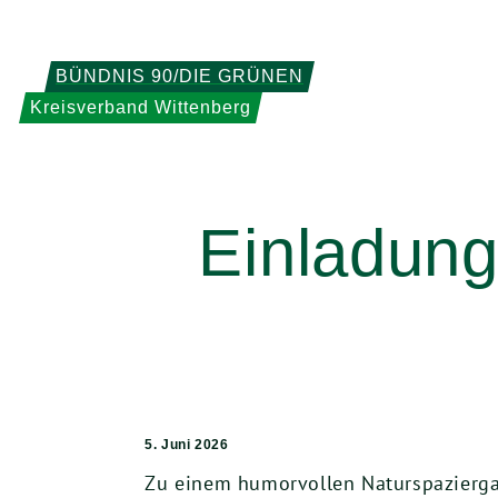
Weiter
zum
Inhalt
BÜNDNIS 90/DIE GRÜNEN
Kreisverband Wittenberg
Einladung
5. Juni 2026
Zu einem humorvollen Naturspaziergan