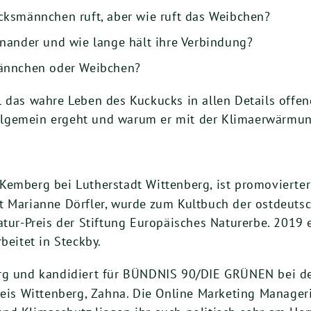
cksmännchen ruft, aber wie ruft das Weibchen?
nander und wie lange hält ihre Verbindung?
Männchen oder Weibchen?
l das wahre Leben des Kuckucks in allen Details offen
lgemein ergeht und warum er mit der Klimaerwärmun
 Kemberg bei Lutherstadt Wittenberg, ist promovierte
t Marianne Dörfler, wurde zum Kultbuch der ostdeuts
atur-Preis der Stiftung Europäisches Naturerbe. 2019
beitet in Steckby.
berg und kandidiert für BÜNDNIS 90/DIE GRÜNEN bei d
reis Wittenberg, Zahna. Die Online Marketing Manageri