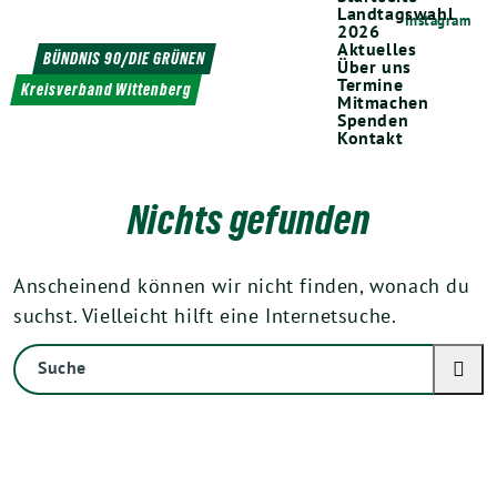
Weiter
Landtagswahl
Instagram
2026
zum
Aktuelles
BÜNDNIS 90/DIE GRÜNEN
Über uns
Inhalt
Termine
Kreisverband Wittenberg
Mitmachen
Spenden
Kontakt
Nichts gefunden
Anscheinend können wir nicht finden, wonach du
suchst. Vielleicht hilft eine Internetsuche.
Suche